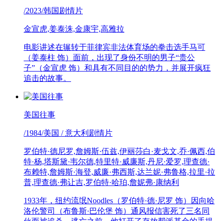
/2023/韩国剧情片
金宣虎,姜泰洙,金康宇,高雅拉
电影讲述在辗转于菲律宾非法体育场的拳击选手马可
（姜泰柱 饰）面前，出现了身份不明的男子“贵公
子”（金宣虎 饰）和具有不同目的的势力，并展开疯狂
追击的故事。
美国往事
/1984/美国 / 意大利剧情片
罗伯特·德尼罗,詹姆斯·伍兹,伊丽莎白·麦戈文,乔·佩西,伯
特·杨,塔斯黛·韦尔德,特里特·威廉斯,丹尼·爱罗,理查德·
布赖特,詹姆斯·海登,威廉·弗西斯,达兰妮·弗鲁格,拉里·拉
普,理查德·弗让吉,罗伯特·哈珀,詹妮弗·康纳利
1933年，纽约流氓Noodles（罗伯特·德·尼罗 饰）因向哈
洛伦警司（布鲁斯·巴伦堡 饰）通风报信害死了三名同