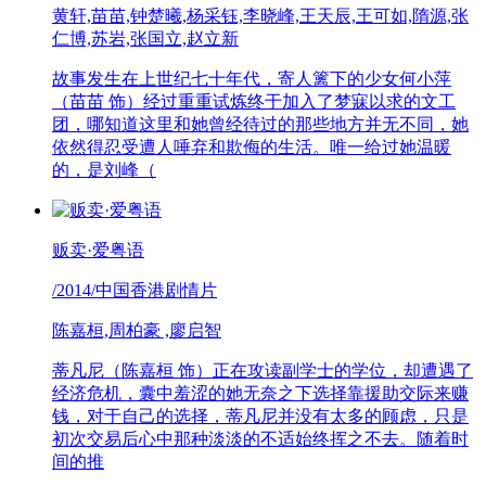
黄轩,苗苗,钟楚曦,杨采钰,李晓峰,王天辰,王可如,隋源,张
仁博,苏岩,张国立,赵立新
故事发生在上世纪七十年代，寄人篱下的少女何小萍
（苗苗 饰）经过重重试炼终于加入了梦寐以求的文工
团，哪知道这里和她曾经待过的那些地方并无不同，她
依然得忍受遭人唾弃和欺侮的生活。唯一给过她温暖
的，是刘峰（
贩卖·爱粤语
/2014/中国香港剧情片
陈嘉桓,周柏豪 ,廖启智
蒂凡尼（陈嘉桓 饰）正在攻读副学士的学位，却遭遇了
经济危机，囊中羞涩的她无奈之下选择靠援助交际来赚
钱，对于自己的选择，蒂凡尼并没有太多的顾虑，只是
初次交易后心中那种淡淡的不适始终挥之不去。随着时
间的推