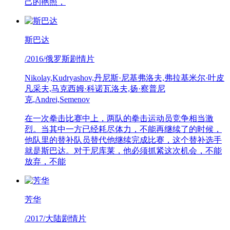
己的艳照，
斯巴达
/2016/俄罗斯剧情片
Nikolay,Kudryashov,丹尼斯·尼基弗洛夫,弗拉基米尔·叶皮
凡采夫,马克西姆·科诺瓦洛夫,扬·察普尼
克,Andrei,Semenov
在一次拳击比赛中上，两队的拳击运动员竞争相当激
烈。当其中一方已经耗尽体力，不能再继续了的时候，
他队里的替补队员替代他继续完成比赛，这个替补选手
就是斯巴达。对于尼库莱，他必须抓紧这次机会，不能
放弃，不能
芳华
/2017/大陆剧情片