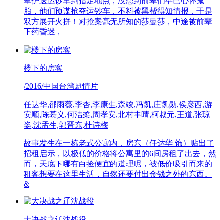
辈护送运钞车到指定地点，没想到前辈们早已心怀鬼
胎，他们预谋抢夺运钞车，不料被黑帮得知情报，于是
双方展开火拼！对抢案毫无所知的莎曼莎，中途被前辈
下药昏迷，
楼下的房客
/2016/中国台湾剧情片
任达华,邵雨薇,李杏,李康生,森竣,冯凯,庄凯勋,侯彦西,游
安顺,陈慕义,何洁柔,周孝安,北村丰晴,柯叔元,王道,张琼
姿,沈孟生,郭晋东,杜诗梅
故事发生在一栋老式公寓内，房东（任达华 饰）贴出了
招租启示，以极低的价格将公寓里的6间房租了出去，然
而，天底下哪有白捡便宜的道理呢，被低价吸引而来的
租客想要在这里生活，自然还要付出金钱之外的东西。
&
大决战之辽沈战役