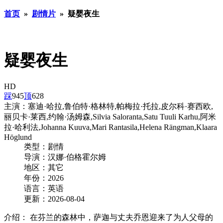
首页
»
剧情片
» 疑婴夜生
疑婴夜生
HD
踩
945
顶
628
主演：
塞迪·哈拉,鲁伯特·格林特,帕梅拉·托拉,皮尔科·赛西欧,
丽贝卡·莱西,约翰·汤姆森,Silvia Saloranta,Satu Tuuli Karhu,阿米
拉·哈利法,Johanna Kuuva,Mari Rantasila,Helena Rängman,Klaara
Höglund
类型：
剧情
导演：
汉娜·伯格霍尔姆
地区：
其它
年份：
2026
语言：
英语
更新：
2026-08-04
介绍：
在芬兰的森林中，萨迦与丈夫乔恩迎来了为人父母的