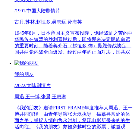
/1991/中国大陆剧情片
古月,苏林,赵恒多,吴志远,孙海英
1945年8月，日本帝国主义宣布投降，饱经战乱之苦的中
华民族在短暂的胜利喜悦过后，即将迎来决定民族命运
的重要时刻。随着蒋介石（赵恒多 饰）撕毁停战协定，
国共两党内战全面爆发。经过两年的正面对决，国共双
我的朋友
/2022/大陆剧情片
周迅,王一博,张晨,王惠琳
《我的朋友》邀请FIRST FRAME年度推荐人周迅、王一
博共同演绎，由青年导演张大磊执导，描摹寻常处的体
面之美，捕捉人情的隽永时刻，复现电影所带来的的生
活向往。《我的朋友》亦如穿越时空的影票，诚邀观