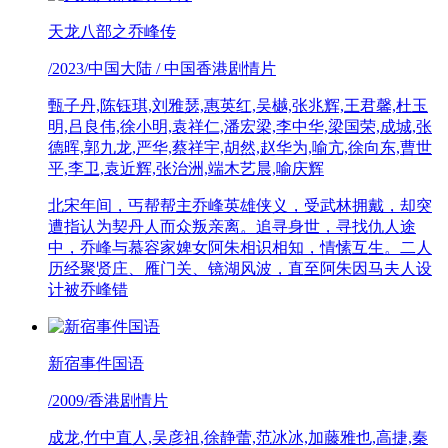
天龙八部之乔峰传
/2023/中国大陆 / 中国香港剧情片
甄子丹,陈钰琪,刘雅瑟,惠英红,吴樾,张兆辉,王君馨,杜玉
明,吕良伟,徐小明,袁祥仁,潘宏梁,李中华,梁国荣,成城,张
德晖,郭九龙,严华,蔡祥宇,胡然,赵华为,喻亢,徐向东,曹世
平,李卫,袁近辉,张治洲,端木艺晨,喻庆辉
北宋年间，丐帮帮主乔峰英雄侠义，受武林拥戴，却突
遭指认为契丹人而众叛亲离。追寻身世，寻找仇人途
中，乔峰与慕容家婢女阿朱相识相知，情愫互生。二人
历经聚贤庄、雁门关、镜湖风波，直至阿朱因马夫人设
计被乔峰错
新宿事件国语
/2009/香港剧情片
成龙,竹中直人,吴彦祖,徐静蕾,范冰冰,加藤雅也,高捷,秦