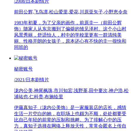
/2008/日本剧情片
前田公辉,飞鸟凛,松山爱里,爱花,川原亚矢子,小野恵令奈
1983年初夏，为了父亲的画作，前原圭一（前田公辉
饰）随家人从东京搬到了偏僻的雏见泽村。这个小山村
风景秀丽，舒适怡人，村中的学校里更有一群清纯美
丽、性格开朗的女孩子，原本还心有不快的圭一很快和
同班的
秘密账号
/2021/日本剧情片
泷内公美,神尾枫珠,市川知宏,浅野堇,田中要次,神户浩,松
浦祐也,仁科贵,布施绘里
伊藤真知子（泷内公美饰）是一家服装店的店长，感情
生活一片空白的她，在职场上也颇为不顺，处处都要受
比自己年轻的前辈的压制和挑衅。为了排解心中的压
力，真知子选择在网络上释放天性，常常会匿名上传自