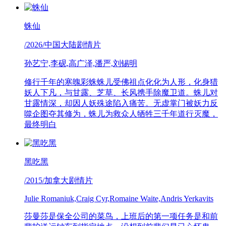
蛛仙
/2026/中国大陆剧情片
孙艺宁,李砚,高广泽,潘严,刘锡明
修行千年的寒魄彩蛛蛛儿受佛祖点化化为人形，化身猎
妖人下凡，与甘露、芝草、长风携手除魔卫道。蛛儿对
甘露情深，却因人妖殊途陷入痛苦。无虚掌门被妖力反
噬企图夺其修为，蛛儿为救众人牺牲三千年道行灭魔，
最终明白
黑吃黑
/2015/加拿大剧情片
Julie Romaniuk,Craig Cyr,Romaine Waite,Andris Yerkavits
莎曼莎是保全公司的菜鸟，上班后的第一项任务是和前