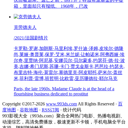
伙而被追杀。逃亡之前，他打开了存放帮派基金的手提
箱，里面却只有报纸。 1968年，已改
克劳德夫人
/2021/法国剧情片
卡罗勒·罗谢,加朗斯·马里利埃,罗什迪·泽姆,皮埃尔·德隆
尚,莱娅·奥普莱,保罗·艾米,米兰妮·让帕诺米,阿弗西娅·埃
尔奇,里贾纳·阿尼基,安娜贝尔·贝尔蒙多,约瑟芬·德·拉·波
美,吉娜·希门尼斯,苏珊·卡门·贾戈金斯卡,芭芭拉·约瑟夫,
布里吉特·海伦·莫雷尔,塞德里克·阿皮耶托,萨米尔·盖丝
米,菲利普·雷博,班哲明·比欧雷,亚历珊德拉·耶尔马克
Paris, the late 1960s. Madame Claude is at the head of a
flourishing business dedicated to prostitut
Copyright ©2017-2026
www.993ds.com
All Rights Reserved
·
百
度地图
·
谷歌地图
·
RSS订阅
·
统计代码
993影视大全（993ds.com）聚合全网热门电影、热播电视剧、
动漫综艺，高清免费播放，极速更新不卡顿，手机电脑全平台
支持，随时随地畅看。