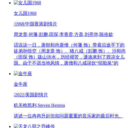
女儿国1968
/1968/中国香港剧情片
周龙章,何藩,彭鹏,田琛,李香君,方盈,刘亮华,陈依龄
话说这一日，唐朝和尚唐僧（何藩 饰）带着沿途手下的
徒弟孙悟空（周龙章 饰）、猪八戒（彭鹏 饰）、沙和尚
（田琛 饰）跋山涉水，历经艰苦，逶迤来到了西凉女儿
国。由于不谙当地风情，唐僧和八戒误饮“招胎泉”的
金牛座
/2022/美国剧情片
机关枪凯利,Steven Herrera
讲述一位冉冉升起但却问题重重的音乐家的最后时光。