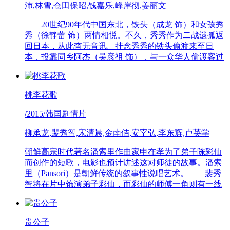
沛,林雪,仓田保昭,钱嘉乐,峰岸彻,姜丽文
20世纪90年代中国东北，铁头（成龙 饰）和女孩秀
秀（徐静蕾 饰）两情相悦。不久，秀秀作为二战遗孤返
回日本，从此杳无音讯。挂念秀秀的铁头偷渡来至日
本，投靠同乡阿杰（吴彦祖 饰），与一众华人偷渡客过
桃李花歌
/2015/韩国剧情片
柳承龙,裴秀智,宋清晨,金南佶,安宰弘,李东辉,卢英学
朝鲜高宗时代著名潘索里作曲家申在孝为了弟子陈彩仙
而创作的短歌，电影也预计讲述这对师徒的故事。潘索
里（Pansori）是朝鲜传统的叙事性说唱艺术。 裴秀
智将在片中饰演弟子彩仙，而彩仙的师傅一角则有一线
贵公子