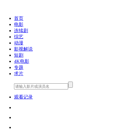
993影视大全
首页
电影
连续剧
综艺
动漫
影视解说
短剧
4K电影
专题
求片
观看记录