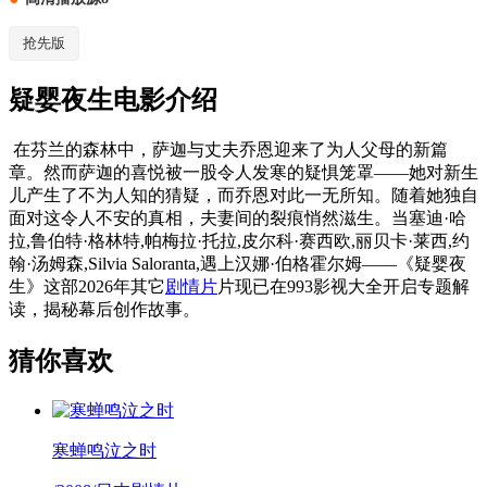
抢先版
疑婴夜生电影介绍
在芬兰的森林中，萨迦与丈夫乔恩迎来了为人父母的新篇
章。然而萨迦的喜悦被一股令人发寒的疑惧笼罩——她对新生
儿产生了不为人知的猜疑，而乔恩对此一无所知。随着她独自
面对这令人不安的真相，夫妻间的裂痕悄然滋生。当塞迪·哈
拉,鲁伯特·格林特,帕梅拉·托拉,皮尔科·赛西欧,丽贝卡·莱西,约
翰·汤姆森,Silvia Saloranta,遇上汉娜·伯格霍尔姆——《疑婴夜
生》这部2026年其它
剧情片
片现已在993影视大全开启专题解
读，揭秘幕后创作故事。
猜你喜欢
寒蝉鸣泣之时